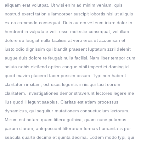
aliquam erat volutpat. Ut wisi enim ad minim veniam, quis
nostrud exerci tation ullamcorper suscipit lobortis nisl ut aliquip
ex ea commodo consequat. Duis autem vel eum iriure dolor in
hendrerit in vulputate velit esse molestie consequat, vel illum
dolore eu feugiat nulla facilisis at vero eros et accumsan et
iusto odio dignissim qui blandit praesent luptatum zzril delenit
augue duis dolore te feugait nulla facilisi. Nam liber tempor cum
soluta nobis eleifend option congue nihil imperdiet doming id
quod mazim placerat facer possim assum. Typi non habent
claritatem insitam; est usus legentis in iis qui facit eorum
claritatem. Investigationes demonstraverunt lectores legere me
lius quod ii legunt saepius. Claritas est etiam processus
dynamicus, qui sequitur mutationem consuetudium lectorum.
Mirum est notare quam littera gothica, quam nunc putamus
parum claram, anteposuerit litterarum formas humanitatis per
seacula quarta decima et quinta decima. Eodem modo typi, qui