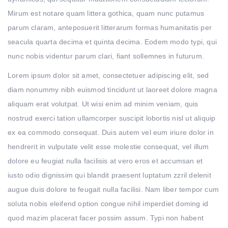
Mirum est notare quam littera gothica, quam nunc putamus
parum claram, anteposuerit litterarum formas humanitatis per
seacula quarta decima et quinta decima. Eodem modo typi, qui
nunc nobis videntur parum clari, fiant sollemnes in futurum.
Lorem ipsum dolor sit amet, consectetuer adipiscing elit, sed
diam nonummy nibh euismod tincidunt ut laoreet dolore magna
aliquam erat volutpat. Ut wisi enim ad minim veniam, quis
nostrud exerci tation ullamcorper suscipit lobortis nisl ut aliquip
ex ea commodo consequat. Duis autem vel eum iriure dolor in
hendrerit in vulputate velit esse molestie consequat, vel illum
dolore eu feugiat nulla facilisis at vero eros et accumsan et
iusto odio dignissim qui blandit praesent luptatum zzril delenit
augue duis dolore te feugait nulla facilisi. Nam liber tempor cum
soluta nobis eleifend option congue nihil imperdiet doming id
quod mazim placerat facer possim assum. Typi non habent