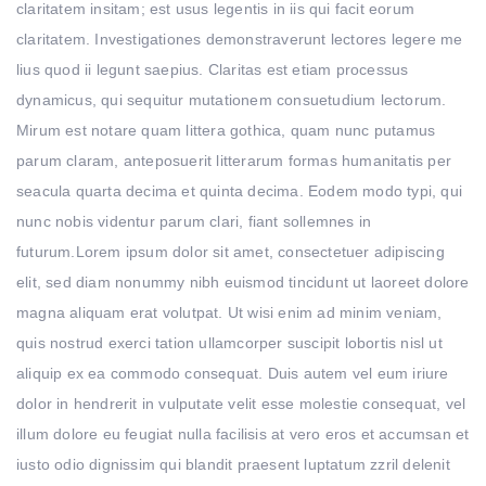
claritatem insitam; est usus legentis in iis qui facit eorum
claritatem. Investigationes demonstraverunt lectores legere me
lius quod ii legunt saepius. Claritas est etiam processus
dynamicus, qui sequitur mutationem consuetudium lectorum.
Mirum est notare quam littera gothica, quam nunc putamus
parum claram, anteposuerit litterarum formas humanitatis per
seacula quarta decima et quinta decima. Eodem modo typi, qui
nunc nobis videntur parum clari, fiant sollemnes in
futurum.Lorem ipsum dolor sit amet, consectetuer adipiscing
elit, sed diam nonummy nibh euismod tincidunt ut laoreet dolore
magna aliquam erat volutpat. Ut wisi enim ad minim veniam,
quis nostrud exerci tation ullamcorper suscipit lobortis nisl ut
aliquip ex ea commodo consequat. Duis autem vel eum iriure
dolor in hendrerit in vulputate velit esse molestie consequat, vel
illum dolore eu feugiat nulla facilisis at vero eros et accumsan et
iusto odio dignissim qui blandit praesent luptatum zzril delenit