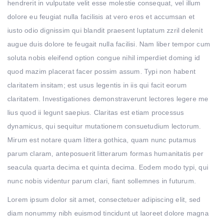
hendrerit in vulputate velit esse molestie consequat, vel illum
dolore eu feugiat nulla facilisis at vero eros et accumsan et
iusto odio dignissim qui blandit praesent luptatum zzril delenit
augue duis dolore te feugait nulla facilisi. Nam liber tempor cum
soluta nobis eleifend option congue nihil imperdiet doming id
quod mazim placerat facer possim assum. Typi non habent
claritatem insitam; est usus legentis in iis qui facit eorum
claritatem. Investigationes demonstraverunt lectores legere me
lius quod ii legunt saepius. Claritas est etiam processus
dynamicus, qui sequitur mutationem consuetudium lectorum.
Mirum est notare quam littera gothica, quam nunc putamus
parum claram, anteposuerit litterarum formas humanitatis per
seacula quarta decima et quinta decima. Eodem modo typi, qui
nunc nobis videntur parum clari, fiant sollemnes in futurum.
Lorem ipsum dolor sit amet, consectetuer adipiscing elit, sed
diam nonummy nibh euismod tincidunt ut laoreet dolore magna