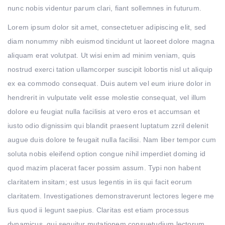
nunc nobis videntur parum clari, fiant sollemnes in futurum.
Lorem ipsum dolor sit amet, consectetuer adipiscing elit, sed
diam nonummy nibh euismod tincidunt ut laoreet dolore magna
aliquam erat volutpat. Ut wisi enim ad minim veniam, quis
nostrud exerci tation ullamcorper suscipit lobortis nisl ut aliquip
ex ea commodo consequat. Duis autem vel eum iriure dolor in
hendrerit in vulputate velit esse molestie consequat, vel illum
dolore eu feugiat nulla facilisis at vero eros et accumsan et
iusto odio dignissim qui blandit praesent luptatum zzril delenit
augue duis dolore te feugait nulla facilisi. Nam liber tempor cum
soluta nobis eleifend option congue nihil imperdiet doming id
quod mazim placerat facer possim assum. Typi non habent
claritatem insitam; est usus legentis in iis qui facit eorum
claritatem. Investigationes demonstraverunt lectores legere me
lius quod ii legunt saepius. Claritas est etiam processus
dynamicus, qui sequitur mutationem consuetudium lectorum.