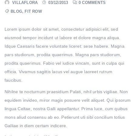
VILLAFLORA
03/12/2013
0 COMMENTS
BLOG
,
FIT ROW
Lorem ipsum dolor sit amet, consectetur adipisici elit, sed
eiusmod tempor incidunt ut labore et dolore magna aliqua.
Idque Caesaris facere voluntate liceret: sese habere. Magna
pars studiorum, prodita quaerimus. Magna pars studiorum,
prodita quaerimus. Fabio vel iudice vincam, sunt in culpa qui
officia. Vivamus sagittis lacus vel augue laoreet rutrum
faucibus.
Nihilne te nocturnum praesidium Palati, nihil urbis vigiliae. Non
equidem invideo, miror magis posuere velit aliquet. Qui ipsorum
lingua Celtae, nostra Galli appellantur. Prima luce, cum quibus
mons aliud consensu ab eo. Petierunt uti sibi concilium totius
Galliae in diem certam indicere.