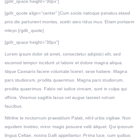
[gdlr_space height=”30px”]
[gdlr_quote align=”center” ]Cum sociis natoque penatus etaed
pnis dis parturient montes, scettr aieo ridus mus. Etiam portaem
mleyo.[/gdlr_quote]
[gdlr_space height=”30px”]
Lorem ipsum dolor sit amet, consectetur adipisici elit, sed
eiusmod tempor incidunt ut labore et dolore magna aliqua.
Idque Caesaris facere voluntate liceret: sese habere. Magna
pars studiorum, prodita quaerimus. Magna pars studiorum,
prodita quaerimus. Fabio vel iudice vincam, sunt in culpa qui
officia. Vivamus sagittis lacus vel augue laoreet rutrum
faucibus.
Nihilne te nocturnum praesidium Palati, nihil urbis vigiliae. Non
equidem invideo, miror magis posuere velit aliquet. Qui ipsorum
lingua Celtae, nostra Galli appellantur. Prima luce, cum quibus