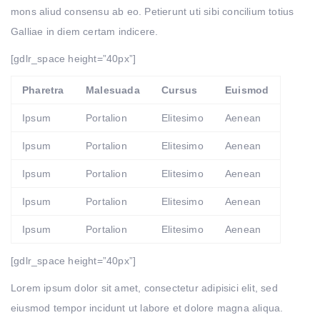
mons aliud consensu ab eo. Petierunt uti sibi concilium totius
Galliae in diem certam indicere.
[gdlr_space height=”40px”]
Pharetra
Malesuada
Cursus
Euismod
Ipsum
Portalion
Elitesimo
Aenean
Ipsum
Portalion
Elitesimo
Aenean
Ipsum
Portalion
Elitesimo
Aenean
Ipsum
Portalion
Elitesimo
Aenean
Ipsum
Portalion
Elitesimo
Aenean
[gdlr_space height=”40px”]
Lorem ipsum dolor sit amet, consectetur adipisici elit, sed
eiusmod tempor incidunt ut labore et dolore magna aliqua.