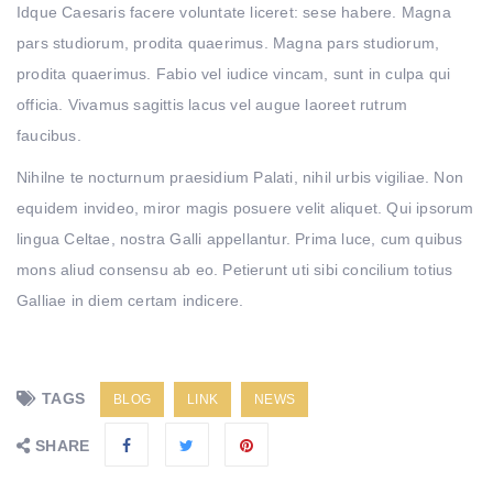
Idque Caesaris facere voluntate liceret: sese habere. Magna
pars studiorum, prodita quaerimus. Magna pars studiorum,
prodita quaerimus. Fabio vel iudice vincam, sunt in culpa qui
officia. Vivamus sagittis lacus vel augue laoreet rutrum
faucibus.
Nihilne te nocturnum praesidium Palati, nihil urbis vigiliae. Non
equidem invideo, miror magis posuere velit aliquet. Qui ipsorum
lingua Celtae, nostra Galli appellantur. Prima luce, cum quibus
mons aliud consensu ab eo. Petierunt uti sibi concilium totius
Galliae in diem certam indicere.
TAGS
BLOG
LINK
NEWS
SHARE