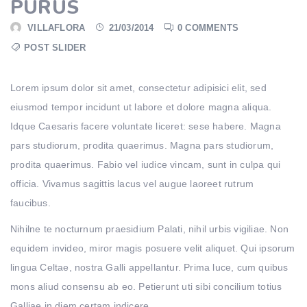
PURUS
VILLAFLORA
21/03/2014
0 COMMENTS
POST SLIDER
Lorem ipsum dolor sit amet, consectetur adipisici elit, sed
eiusmod tempor incidunt ut labore et dolore magna aliqua.
Idque Caesaris facere voluntate liceret: sese habere. Magna
pars studiorum, prodita quaerimus. Magna pars studiorum,
prodita quaerimus. Fabio vel iudice vincam, sunt in culpa qui
officia. Vivamus sagittis lacus vel augue laoreet rutrum
faucibus.
Nihilne te nocturnum praesidium Palati, nihil urbis vigiliae. Non
equidem invideo, miror magis posuere velit aliquet. Qui ipsorum
lingua Celtae, nostra Galli appellantur. Prima luce, cum quibus
mons aliud consensu ab eo. Petierunt uti sibi concilium totius
Galliae in diem certam indicere.