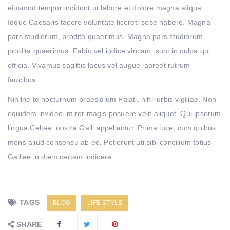
eiusmod tempor incidunt ut labore et dolore magna aliqua.
Idque Caesaris facere voluntate liceret: sese habere. Magna
pars studiorum, prodita quaerimus. Magna pars studiorum,
prodita quaerimus. Fabio vel iudice vincam, sunt in culpa qui
officia. Vivamus sagittis lacus vel augue laoreet rutrum
faucibus.
Nihilne te nocturnum praesidium Palati, nihil urbis vigiliae. Non
equidem invideo, miror magis posuere velit aliquet. Qui ipsorum
lingua Celtae, nostra Galli appellantur. Prima luce, cum quibus
mons aliud consensu ab eo. Petierunt uti sibi concilium totius
Galliae in diem certam indicere.
TAGS
BLOG
LIFE STYLE
SHARE