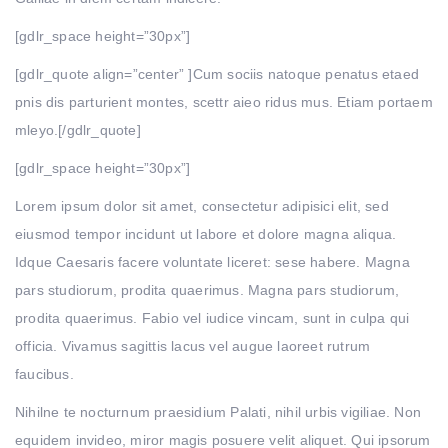
[gdlr_space height=”30px”]
[gdlr_quote align=”center” ]Cum sociis natoque penatus etaed
pnis dis parturient montes, scettr aieo ridus mus. Etiam portaem
mleyo.[/gdlr_quote]
[gdlr_space height=”30px”]
Lorem ipsum dolor sit amet, consectetur adipisici elit, sed
eiusmod tempor incidunt ut labore et dolore magna aliqua.
Idque Caesaris facere voluntate liceret: sese habere. Magna
pars studiorum, prodita quaerimus. Magna pars studiorum,
prodita quaerimus. Fabio vel iudice vincam, sunt in culpa qui
officia. Vivamus sagittis lacus vel augue laoreet rutrum
faucibus.
Nihilne te nocturnum praesidium Palati, nihil urbis vigiliae. Non
equidem invideo, miror magis posuere velit aliquet. Qui ipsorum