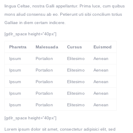
lingua Celtae, nostra Galli appellantur. Prima luce, cum quibus
mons aliud consensu ab eo. Petierunt uti sibi concilium totius
Galliae in diem certam indicere.
[gdlr_space height=”40px”]
Pharetra
Malesuada
Cursus
Euismod
Ipsum
Portalion
Elitesimo
Aenean
Ipsum
Portalion
Elitesimo
Aenean
Ipsum
Portalion
Elitesimo
Aenean
Ipsum
Portalion
Elitesimo
Aenean
Ipsum
Portalion
Elitesimo
Aenean
[gdlr_space height=”40px”]
Lorem ipsum dolor sit amet, consectetur adipisici elit, sed